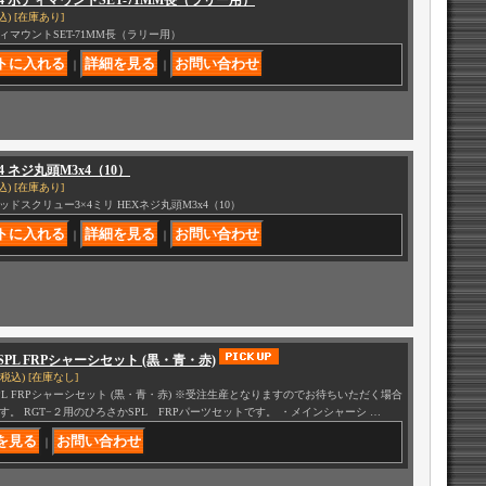
024 ボディマウントSET-71MM長（ラリー用）
込)
[在庫あり]
ィマウントSET-71MM長（ラリー用）
｜
｜
04 ネジ丸頭M3x4（10）
込)
[在庫あり]
ッドスクリュー3×4ミリ HEXネジ丸頭M3x4（10）
｜
｜
2 SPL FRPシャーシセット (黒・青・赤)
(税込)
[在庫なし]
2 SPL FRPシャーシセット (黒・青・赤) ※受注生産となりますのでお待ちいただく場合
す。 RGT−２用のひろさかSPL FRPパーツセットです。 ・メインシャーシ …
｜