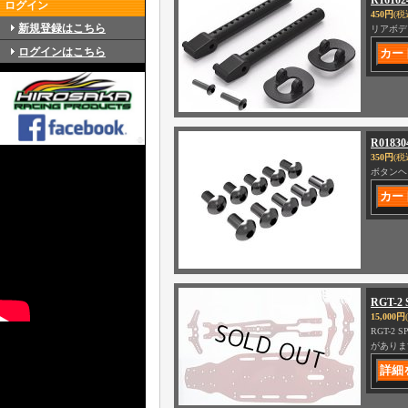
R161
ログイン
450円
(税
新規登録はこちら
リアボデ
ログインはこちら
R0183
350円
(税
ボタンヘ
RGT-
15,000円
RGT-
がありま