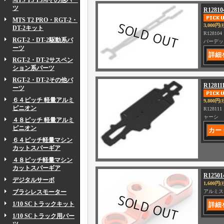
MTS T3 T3Mその他パー
ツ
R128
MTS T2 PRO・RGT-2・
3,000円
(
DT-2キット
R1281
RGT-2・DT-2駆動系パ
パーデッ
ーツ
RGT-2・DT-2サスペン
ション系パーツ
RGT-2・DT-2その他パ
R1281
ーツ
６４ピッチ 軽量アルミ
9,800円
(
ピニオン
R12811
ャーシ
４８ピッチ 軽量アルミ
ピニオン
６４ピッチ軽量マシン
カットスパーギア
４８ピッチ軽量マシン
カットスパーギア
R125
デジタルサーボ
1,600円
(
ブラシレスモーター
アルミス
1/10 SCトラックキット
1/10 SCトラック用パー