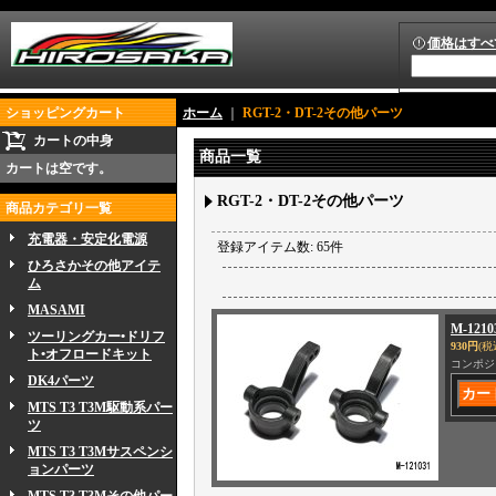
価格はすべ
ショッピングカート
ホーム
｜
RGT-2・DT-2その他パーツ
カートの中身
商品一覧
カートは空です。
RGT-2・DT-2その他パーツ
商品カテゴリ一覧
充電器・安定化電源
登録アイテム数
:
65件
ひろさかその他アイテ
ム
MASAMI
M-121
ツーリングカー•ドリフ
930円
(税
ト•オフロードキット
コンポジ
DK4パーツ
MTS T3 T3M駆動系パー
ツ
MTS T3 T3Mサスペンシ
ョンパーツ