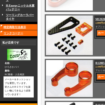
ツ
H-Energyニッケル水素
バッテリー
ツーリングカーラバー
タイヤ
M12
2,800円
(
オプショ
特定商取引法表示
リンクコーナー
私が店長です
R120
名前:
2,100円
(
ひろさかパパ
アルミA
趣味:
RC整備・人生相談
メーカー＆ネットショッ
プを運営しています。
皆さんのＲＣライフを楽
しい物にできるよう頑張
っていきます！