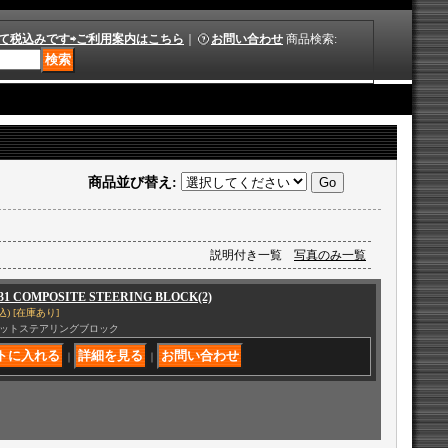
て税込みです⇨ご利用案内はこちら
｜
お問い合わせ
商品検索
:
商品並び替え
:
説明付き一覧
写真のみ一覧
031 COMPOSITE STEERING BLOCK(2)
込)
[在庫あり]
ットステアリングブロック
｜
｜