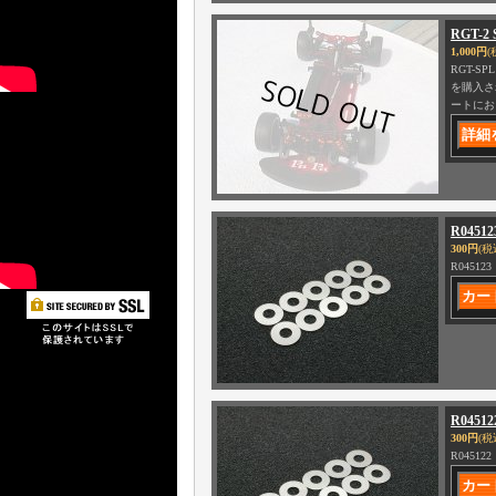
RGT-
1,000円
(
RGT-
を購入さ
ートにお
R04512
300円
(税
R045123
R04512
300円
(税
R045122