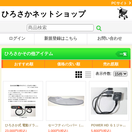
PCサイト
ひろさかネットショップ
ログイン
新規登録はこちら
お問い合わせ
ひろさかその他アイテム
一覧
おすすめ順
価格の安い順
売れ筋順
表示件数
:
ひろさか式 電動ドライバー (バッテリー付き)受注生産品
セーフティバンパー（クリアタイプ）
POWER HD Ｇ１ジャイロ
23,000円
(税込)
1,000円
(税込)
5,800円
(税込)