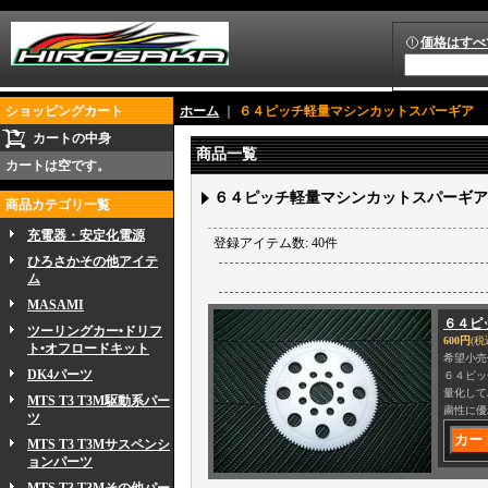
価格はすべ
ショッピングカート
ホーム
｜
６４ピッチ軽量マシンカットスパーギア
カートの中身
商品一覧
カートは空です。
６４ピッチ軽量マシンカットスパーギア
商品カテゴリ一覧
充電器・安定化電源
登録アイテム数
:
40件
ひろさかその他アイテ
ム
MASAMI
６４ピ
ツーリングカー•ドリフ
600円
(税
ト•オフロードキット
希望小売
DK4パーツ
６４ピッ
量化して
MTS T3 T3M駆動系パー
粛性に優
ツ
MTS T3 T3Mサスペンシ
ョンパーツ