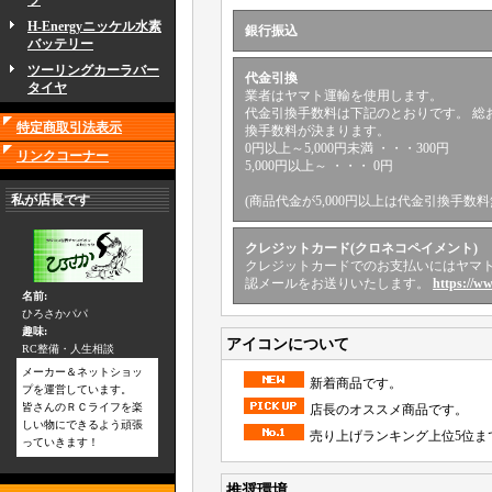
ツ
H-Energyニッケル水素
銀行振込
バッテリー
ツーリングカーラバー
代金引換
タイヤ
業者はヤマト運輸を使用します。
代金引換手数料は下記のとおりです。 総
特定商取引法表示
換手数料が決まります。
0円以上～5,000円未満 ・・・300円
リンクコーナー
5,000円以上～ ・・・ 0円
私が店長です
(商品代金が5,000円以上は代金引換手数料
クレジットカード(クロネコペイメント)
クレジットカードでのお支払いにはヤマト
認メールをお送りいたします。
https://w
名前:
ひろさかパパ
趣味:
アイコンについて
RC整備・人生相談
メーカー＆ネットショッ
新着商品です。
プを運営しています。
皆さんのＲＣライフを楽
店長のオススメ商品です。
しい物にできるよう頑張
売り上げランキング上位5位ま
っていきます！
推奨環境