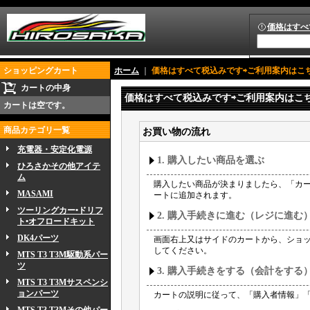
価格はすべ
ショッピングカート
ホーム
｜
価格はすべて税込みです⇨ご利用案内はこ
カートの中身
価格はすべて税込みです⇨ご利用案内はこ
カートは空です。
商品カテゴリ一覧
お買い物の流れ
充電器・安定化電源
1. 購入したい商品を選ぶ
ひろさかその他アイテ
ム
購入したい商品が決まりましたら、「カ
MASAMI
ートに追加されます。
ツーリングカー•ドリフ
2. 購入手続きに進む（レジに進む
ト•オフロードキット
DK4パーツ
画面右上又はサイドのカートから、ショ
してください。
MTS T3 T3M駆動系パー
ツ
3. 購入手続きをする（会計をする
MTS T3 T3Mサスペンシ
ョンパーツ
カートの説明に従って、「購入者情報」