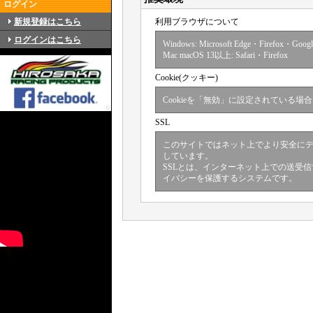
ログイン
新規登録はこちら
利用ブラウザについて
ログインはこちら
Windows: Microsoft Edge・Firefox
・Googl
Mac macOS 13以上: Safari・Firefox
Cookie(クッキー)
Cookieを「無効」に設定されている場
SSL
このサイトではネット上でより安全にデ
しています。
SSLとは、インターネット上での送受
イバシーを保護するシステムです。