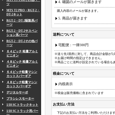
MTS T3 T3Mその他パー
4. 確認のメールが届きます
ツ
MTS T2 PRO・RGT-2・
購入内容のメールが届きます。
DT-2キット
5. 商品が届きます
RGT-2・DT-2駆動系パ
ーツ
RGT-2・DT-2サスペン
送料について
ション系パーツ
RGT-2・DT-2その他パ
宅配便
:
一律300円
ーツ
６４ピッチ 軽量アルミ
※送り先1箇所に対して、商品合計金額が5,
ピニオン
※お届け時間の指定はできません。
４８ピッチ 軽量アルミ
※商品ごとに送料が設定されている場合も
ピニオン
６４ピッチ軽量マシン
税金について
カットスパーギア
４８ピッチ軽量マシン
内税表示
カットスパーギア
デジタルサーボ
※税金は販売価格に含まれています
ブラシレスモーター
お支払い方法
1/10 SCトラックキット
1/10 SCトラック用パー
下記のお支払い方法をご利用いただけま