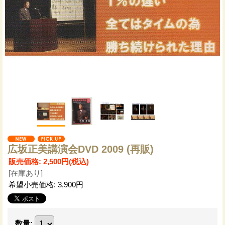
広坂正美講演会DVD 2009 (再販)
販売価格
:
2,500円
(税込)
[在庫あり]
希望小売価格
:
3,900円
数量
: